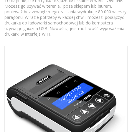
To najmniejsze na rynku urządzenie fiskalne w wersji ONLINE.
Możesz go używać w terenie, poza sklepem lub biurem,
ponieważ bez zewnętrznego zasilania wydrukuje 80 000 wierszy
paragonu. W razie potrzeby w każdej chwili możesz podłączyć
drukarkę do ładowarki samochodowej lub do komputera
używając gniazda USB. Nowością jest możliwość wyposażenia
drukarki w interfejs WiFi.