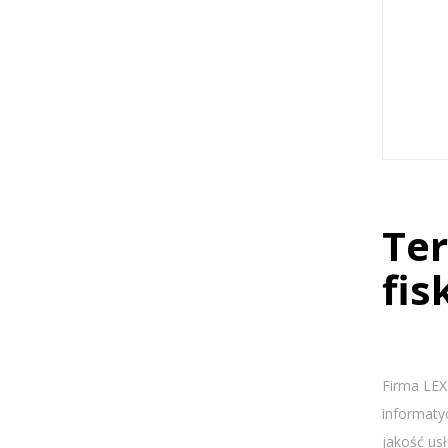
Ter
fis
Firma LEX
informaty
jakość us