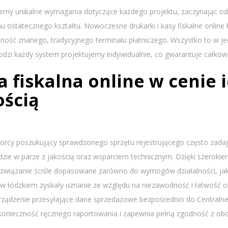
emy unikalne wymagania dotyczące każdego projektu, zaczynając od
u ostatecznego kształtu. Nowoczesne drukarki i kasy fiskalne online 
lność znanego, tradycyjnego terminalu płatniczego. Wszystko to w j
Łodzi każdy system projektujemy indywidualnie, co gwarantuje całkow
a fiskalna online w cenie 
ością
orcy poszukujący sprawdzonego sprzętu rejestrującego często zadają s
idzie w parze z jakością oraz wsparciem technicznym. Dzięki szerok
ozwiązanie ściśle dopasowane zarówno do wymogów działalności, jak
 w łódzkiem zyskały uznanie ze względu na niezawodność i łatwość ob
urządzenie przesyłające dane sprzedażowe bezpośrednio do Centraln
 konieczność ręcznego raportowania i zapewnia pełną zgodność z ob