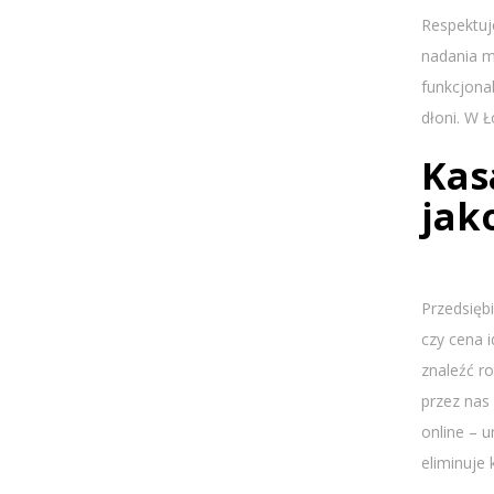
Respektuj
nadania m
funkcjona
dłoni. W 
Kas
jak
Przedsiębi
czy cena 
znaleźć r
przez nas
online – 
eliminuje