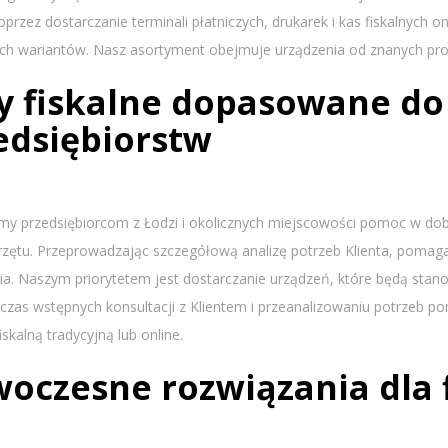
przez dostarczanie terminali płatniczych, drukarek i kas fiskalnych
ych wariantów. Nasz asortyment obejmuje urządzenia od znanych pr
y fiskalne dopasowane do
edsiębiorstw
y przedsiębiorcom z Łodzi i okolicznych miejscowości pomoc w dobo
rzętu. Przeprowadzając szczegółową analizę potrzeb Klienta, pomag
ia. Naszym priorytetem jest dostarczanie urządzeń, które będą stan
dczas wstępnych konsultacji z Klientem i przeanalizowaniu potrzeb p
iskalną tradycyjną lub online.
oczesne rozwiązania dla fi