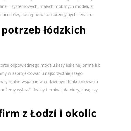
 online – systemowych, małych mobilnych modeli, a
oducentów, dostępne w konkurencyjnych cenach.
 potrzeb łódzkich
rze odpowiedniego modelu kasy fiskalnej online lub
amy w zaprojektowaniu najkorzystniejszego
owiły realne wsparcie w codziennym funkcjonowaniu
omożemy wybrać idealny terminal płatniczy, kasę czy
rm z Łodzi i okolic