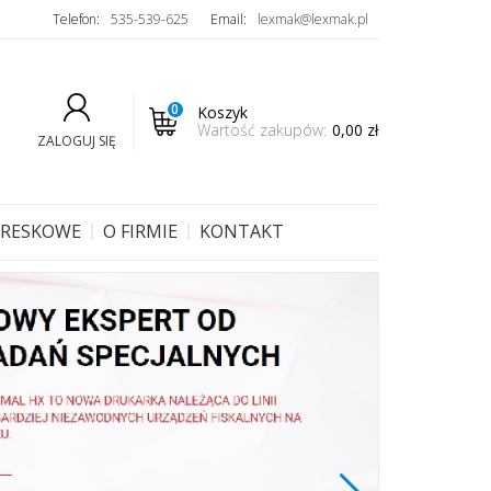
Telefon:
535-539-625
Email:
lexmak@lexmak.pl
0
Koszyk
Wartość zakupów:
0,00 zł
ZALOGUJ SIĘ
KRESKOWE
O FIRMIE
KONTAKT