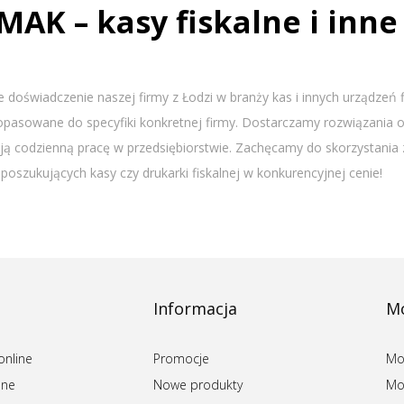
MAK – kasy fiskalne i inne
ie doświadczenie naszej firmy z Łodzi w branży kas i innych urządze
dopasowane do specyfiki konkretnej firmy. Dostarczamy rozwiązania
ją codzienną pracę w przedsiębiorstwie. Zachęcamy do skorzystania 
poszukujących kasy czy drukarki fiskalnej w konkurencyjnej cenie!
Informacja
Mo
online
Promocje
Mo
lne
Nowe produkty
Mo