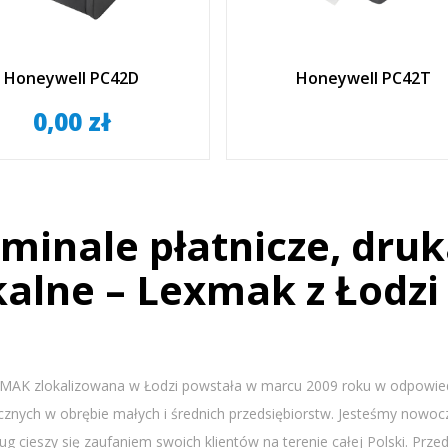
Honeywell PC42D
Honeywell PC42T
0,00 zł
minale płatnicze, druk
kalne – Lexmak z Łodzi
MAK zlokalizowana w Łodzi powstała w marcu 2009 roku w odpowiedz
cznych w obrębie małych i średnich przedsiębiorstw. Jesteśmy nowoc
ług cieszy się zaufaniem swoich klientów na terenie całej Polski. P