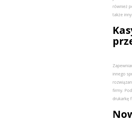
również po
także inn
Kas
prz
Zapewniam
innego sp
rozwiązan
firmy. Po
drukarkę f
Now