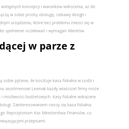
 wstępnych koncepcji i warunków wdrożenia, aż do
łączą w sobie prostą obsługę, ciekawy design i
ednym urządzeniu, które bez problemu mieści się w
ite spełnienie oczekiwań i wymagań Klientów.
idącej w parze z
obie pytanie, ile kosztuje kasa fiskalna w Łodzi i
iemu asortmenowi Lexmak każdy właściciel firmy może
 i możliwości budżetowych. Kasy fiskalne wdrażane
sługi. Zainteresowaniem cieszy się kasa fiskalna
ego Repozytorium Kas Ministerstwa Finansów, co
owiązującymi przepisami.