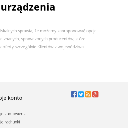
 urządzenia
ń fiskalnych sprawia, że możemy zaproponować opcje
 od znanych, sprawdzonych producentów, które
z oferty szczególnie Klientów z województwa
je konto
je zamówienia
je rachunki