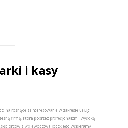
arki i kasy
i na rosnące zainteresowanie w zakresie usług
zesną firmą, która poprzez profesjonalizm i wysoką
rzedsiębiorców z województwa łódzkiego wspieramy