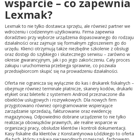
wsparcie – co zapewnia
Lexmak?
Lexmak to nie tylko dostawca sprzętu, ale również partner we
wdrożeniu i codziennym użytkowaniu. Firma zapewnia
doradztwo przy wyborze urządzenia dopasowanego do rodzaju
działalności oraz zajmuje się formalnym zgłoszeniem go do
urzędu. Klienci otrzymują także niezbędne szkolenie z obsługi
oraz dostęp do szybkiego i skutecznego serwisu – zarówno w
okresie gwarancyjnym, jak i po jego zakończeniu. Cały proces
zakupu i uruchomienia przebiega sprawnie, co pozwala
przedsiębiorcom skupić się na prowadzeniu działalności.
Oferta nie ogranicza się wyłącznie do kas i drukarek fiskalnych –
obejmuje również terminale płatnicze, skanery kodów, drukarki
etykiet oraz bileterki z systemem Android przeznaczone dla
obiektów usługowych i rozrywkowych. Dla nowych firm
przygotowano również oprogramowanie wspierające
zarządzanie sprzedażą, fakturowanie oraz ewidencję
magazynową. Odpowiednio dobrane urządzenie to nie tylko
realizacja obowiązków prawnych, ale realne wsparcie w
organizacji pracy, obsłudze klientów i kontroli dokumentacji.
Kasy fiskalne dla klientów z Konstantynowa Łódzkiego to oferta
dla tych, którzy szukają niezawodnych rozwiązań, fachowego